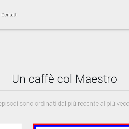
Contatti
Un caffè col Maestro
 episodi sono ordinati dal più recente al più vecc