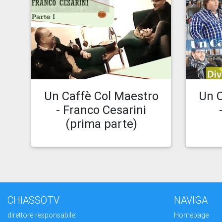
Caricato il 17.02.21 14:31
Car
Guarda episodio
Un Caffè Col Maestro
Un C
- Franco Cesarini
(prima parte)
CHIASSOTV
NAVIGA
direttore responsabile:
Homepage