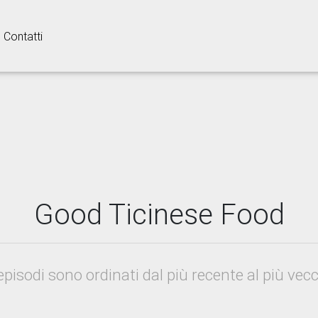
Contatti
Good Ticinese Food
 episodi sono ordinati dal più recente al più vecc