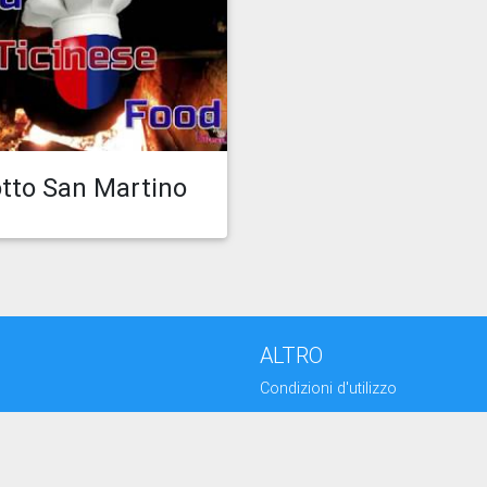
icato il 30.10.19 09:03
Guarda episodio
tto San Martino
ALTRO
Condizioni d'utilizzo
Contatti