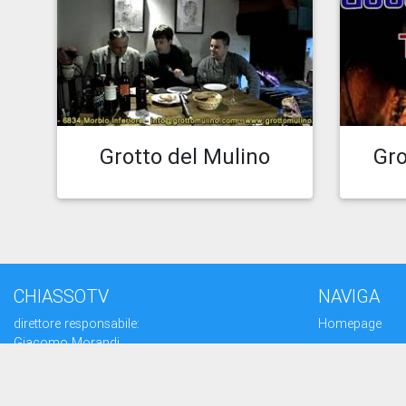
Caricato il 30.10.19 11:47
Car
Guarda episodio
Grotto del Mulino
Gro
CHIASSOTV
NAVIGA
direttore responsabile:
Homepage
Giacomo Morandi
giornalista RP
Serie
(Ausweis-Nr 12625 - Sektion ATG)