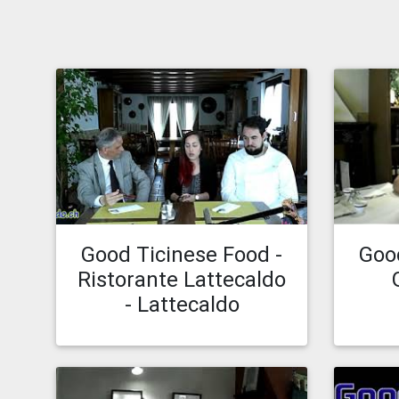
Caricato il 01.11.19 20:43
Car
Guarda episodio
Good Ticinese Food -
Goo
Ristorante Lattecaldo
- Lattecaldo