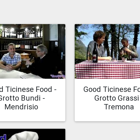
icato il 01.11.19 20:39
Caricato il 01.11.19 2
Guarda episodio
Guarda episodio
d Ticinese Food -
Good Ticinese Fo
Grotto Bundi -
Grotto Grassi
Mendrisio
Tremona