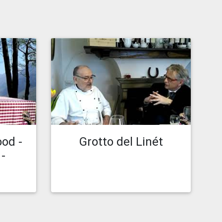
0:35
Caricato il 30.10.19 11:49
Guarda episodio
od -
Grotto del Linét
 -