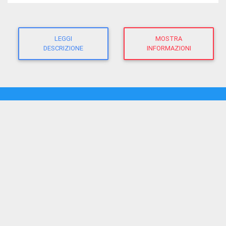
LEGGI
MOSTRA
DESCRIZIONE
INFORMAZIONI
CHIASSOTV
direttore responsabile:
Giacomo Morandi
giornalista RP
(Ausweis-Nr 12625 - Sektion ATG)