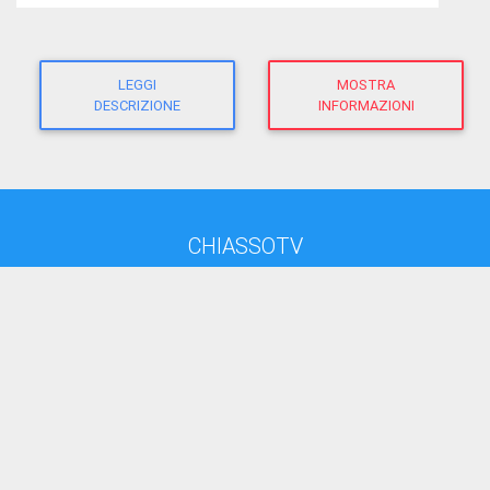
LEGGI
MOSTRA
DESCRIZIONE
INFORMAZIONI
CHIASSOTV
direttore responsabile:
Giacomo Morandi
giornalista RP
(Ausweis-Nr 12625 - Sektion ATG)