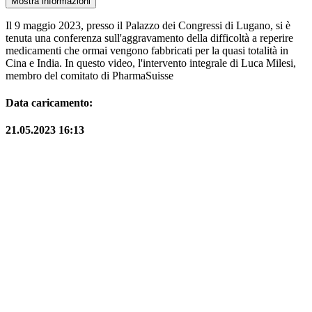
Mostra informazioni
Il 9 maggio 2023, presso il Palazzo dei Congressi di Lugano, si è
tenuta una conferenza sull'aggravamento della difficoltà a reperire
medicamenti che ormai vengono fabbricati per la quasi totalità in
Cina e India. In questo video, l'intervento integrale di Luca Milesi,
membro del comitato di PharmaSuisse
Data caricamento:
21.05.2023 16:13
Serie:
Chiasso News
ChiassoTV
direttore responsabile:
Giacomo Morandi
giornalista RP
(Ausweis-Nr 12625 - Sektion ATG)