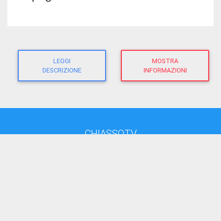
LEGGI
MOSTRA
DESCRIZIONE
INFORMAZIONI
CHIASSOTV
direttore responsabile:
Giacomo Morandi
giornalista RP
(Ausweis-Nr 12625 - Sektion ATG)